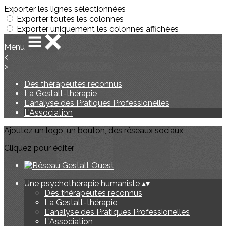
Exporter les lignes sélectionnées
Exporter toutes les colonnes
Exporter uniquement les colonnes affichées
Menu
<
>
Des thérapeutes reconnus
La Gestalt-thérapie
L'analyse des Pratiques Professionelles
L'Association
Ajoutez un logo, un bouton, des réseaux sociaux
Cliquez pour éditer
Une psychothérapie humaniste
▴
▾
Des thérapeutes reconnus
La Gestalt-thérapie
L'analyse des Pratiques Professionelles
L'Association