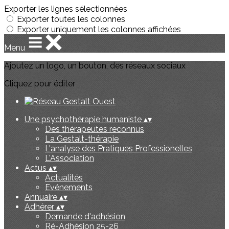
Exporter les lignes sélectionnées
Exporter toutes les colonnes
Exporter uniquement les colonnes affichées
Menu
Ajoutez un logo, un bouton, des réseaux sociaux
Cliquez pour éditer
Une psychothérapie humaniste
▴
▾
Des thérapeutes reconnus
La Gestalt-thérapie
L'analyse des Pratiques Professionelles
L'Association
Actus
▴
▾
Actualités
Evénements
Annuaire
▴
▾
Adhérer
▴
▾
Demande d'adhésion
Ré-Adhésion 25-26